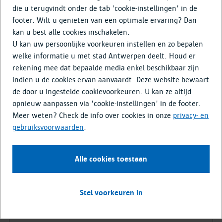
Doe mee
die u terugvindt onder de tab 'cookie-instellingen' in de
footer. Wilt u genieten van een optimale ervaring? Dan
Media & Nieuws
kan u best alle cookies inschakelen.
U kan uw persoonlijke voorkeuren instellen en zo bepalen
welke informatie u met stad Antwerpen deelt. Houd er
Tips voor het energie-experiment
rekening mee dat bepaalde media enkel beschikbaar zijn
indien u de cookies ervan aanvaardt. Deze website bewaart
Lees hier waarom het zinvol is om huishoudtoestellen
de door u ingestelde cookievoorkeuren. U kan ze altijd
overdag te laten draaien en bekijk onze laatste tips.
opnieuw aanpassen via 'cookie-instellingen' in de footer.
Meer weten? Check de info over cookies in onze
privacy- en
gebruiksvoorwaarden
.
Alle cookies toestaan
Stel voorkeuren in