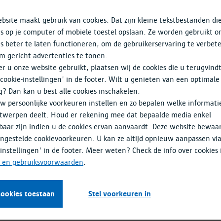
an niet is voldaan: 1.2.2 Ondertitels voor doven en slechthore
bsite maakt gebruik van cookies. Dat zijn kleine tekstbestanden di
s op je computer of mobiele toestel opslaan. Ze worden gebruikt 
s beter te laten functioneren, om de gebruikerservaring te verbet
m gericht advertenties te tonen.
ben geen ondertitels en/of audiobeschrijvingen.
 u onze website gebruikt, plaatsen wij de cookies die u terugvind
'cookie-instellingen' in de footer. Wilt u genieten van een optimale
aseerde media.
g? Dan kan u best alle cookies inschakelen.
w persoonlijke voorkeuren instellen en zo bepalen welke informati
ar
twerpen deelt. Houd er rekening mee dat bepaalde media enkel
baar zijn indien u de cookies ervan aanvaardt. Deze website bewaa
n niet is voldaan:
ingestelde cookievoorkeuren. U kan ze altijd opnieuw aanpassen vi
-instellingen' in de footer. Meer weten? Check de info over cookies 
 de input
- en gebruiksvoorwaarden
.
cookies toestaan
Stel voorkeuren in
manieren gepresenteerd kan worden (bijvoorbeeld eenvoudigere lay-