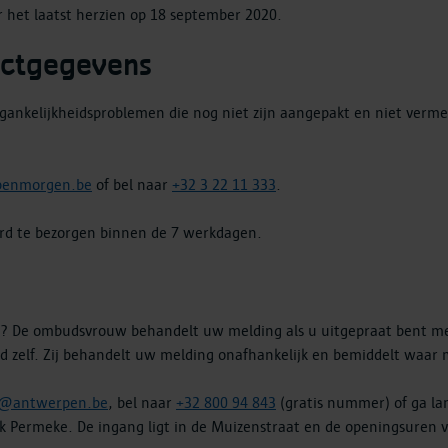
or het laatst herzien op 18 september 2020.
actgegevens
ankelijkheidsproblemen die nog niet zijn aangepakt en niet vermel
penmorgen.be
of bel naar
+32 3 22 11 333
.
d te bezorgen binnen de 7 werkdagen.
? De ombudsvrouw behandelt uw melding als u uitgepraat bent met
d zelf. Zij behandelt uw melding onafhankelijk en bemiddelt waar m
@antwerpen.be
, bel naar
+32 800 94 843
(gratis nummer) of ga la
eek Permeke. De ingang ligt in de Muizenstraat en de openingsuren v