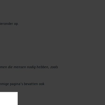
eronder op.
ormen die mensen nodig hebben, zoals
mmige pagina's bevatten ook