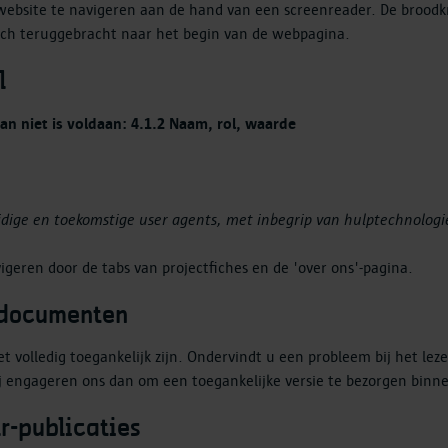
website te navigeren aan de hand van een screenreader. De broodkr
sch teruggebracht naar het begin van de webpagina.
l
n niet is voldaan: 4.1.2 Naam, rol, waarde
idige en toekomstige user agents, met inbegrip van hulptechnologi
geren door de tabs van projectfiches en de 'over ons'-pagina.
-documenten
et volledig toegankelijk zijn. Ondervindt u een probleem bij het le
j engageren ons dan om een toegankelijke versie te bezorgen binn
r-publicaties