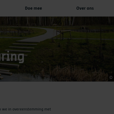
Doe mee
Over ons
aring
oen we in overeenstemming met