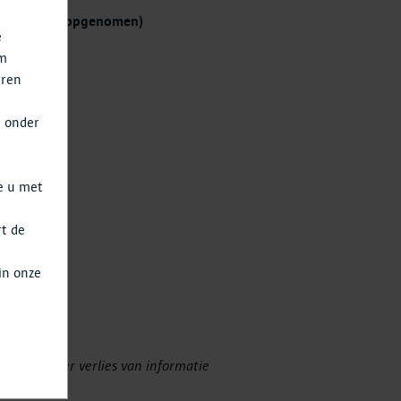
nden (vooraf opgenomen)
e
om
eren
t onder
e u met
rt de
a
in onze
out) zonder verlies van informatie