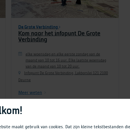
De Grote Verbinding
Kom naar het infopunt De Grote
Verbinding
elke woensdag en elke eerste zondag van de
maand van 10 tot 16 uur. Elke laatste woensdag
van de maand van 10 tot 20 uur.
Infopunt De Grote Verbinding, Lakborslei 121 2100
Deurne
Meer weten
lkom!
Bekijk alle momenten
bsite maakt gebruik van cookies. Dat zijn kleine tekstbestanden di