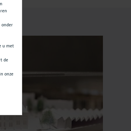
om
eren
t onder
e u met
rt de
a
in onze