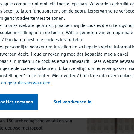
s op je computer of mobiele toestel opslaan. Ze worden gebruikt 
s beter te laten functioneren, om de gebruikerservaring te verbet
m gericht advertenties te tonen.
 u onze website gebruikt, plaatsen wij de cookies die u terugvind
'cookie-instellingen' in de footer. Wilt u genieten van een optimale
g? Dan kan u best alle cookies inschakelen.
w persoonlijke voorkeuren instellen en zo bepalen welke informati
werpen
twerpen deelt. Houd er rekening mee dat bepaalde media enkel
baar zijn indien u de cookies ervan aanvaardt. Deze website bewaa
ingestelde cookievoorkeuren. U kan ze altijd opnieuw aanpassen vi
ee boeiende expo's. Antwerpen
-instellingen' in de footer. Meer weten? Check de info over cookies 
ontwikkeling. Waar komt de stad
- en gebruiksvoorwaarden
.
gaan de stad van vandaag en die van
rheid, klimaat en grote
de kamers beantwoorden maquettes,
cookies toestaan
Stel voorkeuren in
 met historische plannen en meer dan
TVERPIA. Een archeologische reis
 dan 180 archeologische vondsten van
6de-eeuwse metropool.