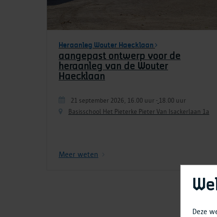
Heraanleg Wouter Haecklaan
aangepast ontwerp voor de
heraanleg van de Wouter
Haecklaan
21 september 2026, 16.00 uur
-
18.00 uur
Basisschool Het Pieterke Pieter Van Isackerlaan 1a
Meer weten
We
Deze we