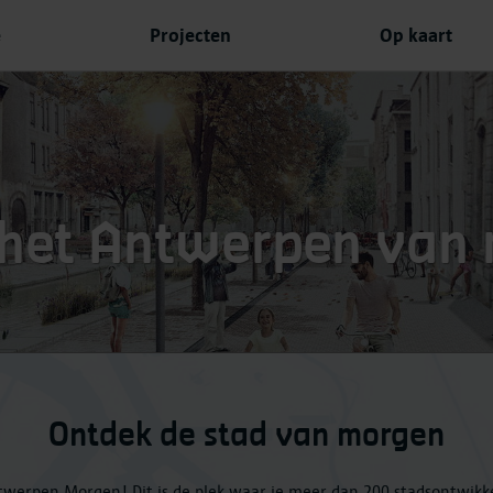
e
Projecten
Op kaart
 het Antwerpen van
Ontdek de stad van morgen
werpen Morgen! Dit is de plek waar je meer dan 200 stadsontwikk