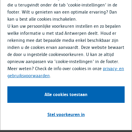
Doe mee
die u terugvindt onder de tab 'cookie-instellingen' in de
footer. Wilt u genieten van een optimale ervaring? Dan
Media & Nieuws
kan u best alle cookies inschakelen.
U kan uw persoonlijke voorkeuren instellen en zo bepalen
Het verhaal van
welke informatie u met stad Antwerpen deelt. Houd er
rekening mee dat bepaalde media enkel beschikbaar zijn
stadsontwikkeling: vroeger,
indien u de cookies ervan aanvaardt. Deze website bewaart
nu en in de toekomst
de door u ingestelde cookievoorkeuren. U kan ze altijd
opnieuw aanpassen via 'cookie-instellingen' in de footer.
Op de Grote Markt wandel je binnen in de expo Antwerpen
Meer weten? Check de info over cookies in onze
privacy- en
Morgen op het gelijkvloers van het Antwerpse stadhuis.
gebruiksvoorwaarden
.
Curator van de vernieuwde expo is atelier
stadsbouwmeester. De expo is dagelijks open van 9 tot 18 uur
Alle cookies toestaan
en gratis te bezoeken.
Vroeger en nu
Stel voorkeuren in