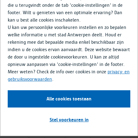
Doe mee
die u terugvindt onder de tab 'cookie-instellingen' in de
footer. Wilt u genieten van een optimale ervaring? Dan
Media & Nieuws
kan u best alle cookies inschakelen.
U kan uw persoonlijke voorkeuren instellen en zo bepalen
welke informatie u met stad Antwerpen deelt. Houd er
Resultaten bevraging
rekening mee dat bepaalde media enkel beschikbaar zijn
wedstrijdontwerpen
indien u de cookies ervan aanvaardt. Deze website bewaart
de door u ingestelde cookievoorkeuren. U kan ze altijd
Eind juni 2024 kon iedereen de vier wedstrijdontwerpen
opnieuw aanpassen via 'cookie-instellingen' in de footer.
ontdekken. Er liep een online bevraging en ook op het
Meer weten? Check de info over cookies in onze
privacy- en
Koningin Astridplein zelf konden geïnteresseerden de
gebruiksvoorwaarden
.
ontwerpen bekijken en hun mening geven over wat ze goed
of niet goed vonden aan de ontwerpen. In totaal reageerden
2793 personen op de bevraging. Ongeveer evenveel mannen
Alle cookies toestaan
(54%) als vrouwen (46%) gaven hun mening. 18% van de
respondenten gaf aan in de nabije omgeving van het plein te
wonen.
Stel voorkeuren in
Lees hier de samenvatting van de bevraging. deze werd ook