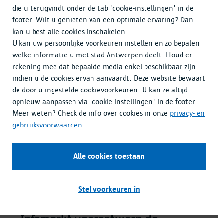
Doe mee
die u terugvindt onder de tab 'cookie-instellingen' in de
footer. Wilt u genieten van een optimale ervaring? Dan
Media & Nieuws
kan u best alle cookies inschakelen.
U kan uw persoonlijke voorkeuren instellen en zo bepalen
23 juni 2026
welke informatie u met stad Antwerpen deelt. Houd er
rekening mee dat bepaalde media enkel beschikbaar zijn
Infopanelen infomarkt voorontwerp
indien u de cookies ervan aanvaardt. Deze website bewaart
Robianostraat
de door u ingestelde cookievoorkeuren. U kan ze altijd
Op 23 juni vond de infomarkt plaats naar aanleiding van
opnieuw aanpassen via 'cookie-instellingen' in de footer.
het voorontwerp voor de Robianostraat. Hier kan u de
Meer weten? Check de info over cookies in onze
privacy- en
posters terugvinden die werden tentoongesteld op de
gebruiksvoorwaarden
.
infomarkt.
Alle cookies toestaan
Infopanelen Robianostraat
Stel voorkeuren in
23 juni 2026