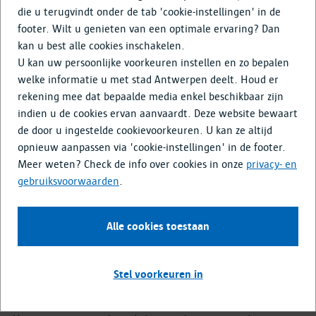
Doe mee
die u terugvindt onder de tab 'cookie-instellingen' in de
footer. Wilt u genieten van een optimale ervaring? Dan
Media & Nieuws
kan u best alle cookies inschakelen.
U kan uw persoonlijke voorkeuren instellen en zo bepalen
welke informatie u met stad Antwerpen deelt. Houd er
Vervangen straatverlichting:
rekening mee dat bepaalde media enkel beschikbaar zijn
veelgestelde vragen
indien u de cookies ervan aanvaardt. Deze website bewaart
de door u ingestelde cookievoorkeuren. U kan ze altijd
Antwerpen liet een Lichtplan opmaken dat een
opnieuw aanpassen via 'cookie-instellingen' in de footer.
samenhangende visie geeft op openbare verlichting in de
Meer weten? Check de info over cookies in onze
privacy- en
stad. Licht moet ervoor zorgen dat de stad aantrekkelijk en
gebruiksvoorwaarden
.
leefbaar blijft. Het heeft dus zowel een esthetisch als
functioneel nut. Met haar Lichtplan kiest de stad bovendien
voor een energiebewuste en duurzame aanpak van
Alle cookies toestaan
verlichten. Zo vervangt ze bestaande verlichting structureel
door energiezuinige ledverlichting en ruilt ze armaturen
stelselmatig in voor nieuwe exemplaren die gedimd kunnen
Stel voorkeuren in
worden.