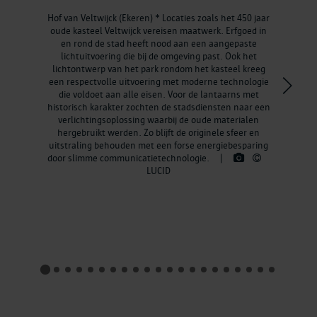
Hof van Veltwijck (Ekeren) * Locaties zoals het 450 jaar
oude kasteel Veltwijck vereisen maatwerk. Erfgoed in
en rond de stad heeft nood aan een aangepaste
lichtuitvoering die bij de omgeving past. Ook het
lichtontwerp van het park rondom het kasteel kreeg
een respectvolle uitvoering met moderne technologie
>
die voldoet aan alle eisen. Voor de lantaarns met
historisch karakter zochten de stadsdiensten naar een
verlichtingsoplossing waarbij de oude materialen
hergebruikt werden. Zo blijft de originele sfeer en
uitstraling behouden met een forse energiebesparing
door slimme communicatietechnologie.
|
LUCID