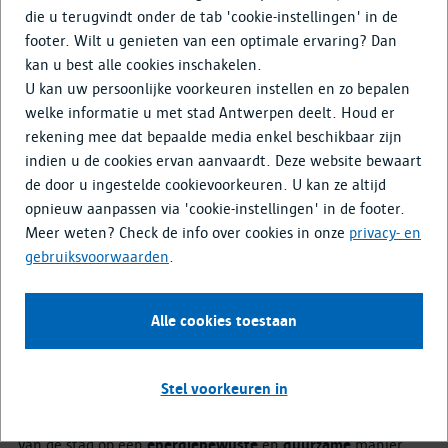
die u terugvindt onder de tab 'cookie-instellingen' in de
Antwerpen in de spotlights
footer. Wilt u genieten van een optimale ervaring? Dan
kan u best alle cookies inschakelen.
Het Lichtplan Antwerpen laat de stad stralen. Deze visie op
U kan uw persoonlijke voorkeuren instellen en zo bepalen
openbare verlichting dateert van 2012 en wordt uitgerold in
welke informatie u met stad Antwerpen deelt. Houd er
de stad en alle districten. Stadsverlichting moet niet alleen
rekening mee dat bepaalde media enkel beschikbaar zijn
functioneel zijn, maar ook mooi én duurzaam. Daarom zet
indien u de cookies ervan aanvaardt. Deze website bewaart
Antwerpen in op 100% ledverlichting. Het Lichtplan
de door u ingestelde cookievoorkeuren. U kan ze altijd
Antwerpen verbetert bovendien de nachtelijke kwaliteit van
opnieuw aanpassen via 'cookie-instellingen' in de footer.
de stad op 3 verlichtingslagen: de basisverlichting van
Meer weten? Check de info over cookies in onze
privacy- en
straten en wijken, structurerende verlichting en
gebruiksvoorwaarden
.
sfeerverlichting. Deze gelaagde aanpak zorgt voor een
harmonieus, veilig en sfeervol totaalbeeld dat Antwerpen 's
nachts verlicht.
Alle cookies toestaan
Waarom dit project?
Stel voorkeuren in
Het Lichtplan Antwerpen
verbetert de nachtelijke kwaliteit
van de stad op een
energiebewuste
en
duurzame
manier.