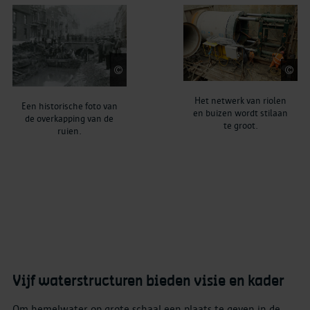
collectie Yves
s
Lemmens
Het netwerk van riolen
Een historische foto van
en buizen wordt stilaan
de overkapping van de
te groot.
ruien.
Vijf waterstructuren bieden visie en kader
Om hemelwater op grote schaal een plaats te geven in de