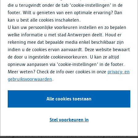
Media & Nieuws
die u terugvindt onder de tab 'cookie-instellingen' in de
footer. Wilt u genieten van een optimale ervaring? Dan
kan u best alle cookies inschakelen.
In de toekomst zullen felle regenbuien meer voorkomen, net
U kan uw persoonlijke voorkeuren instellen en zo bepalen
als langere droogteperiodes. Om ons hiervoor te
welke informatie u met stad Antwerpen deelt. Houd er
wapenen, maakte de stad Antwerpen een Waterplan. Dit
rekening mee dat bepaalde media enkel beschikbaar zijn
plan wil water opnieuw een plek geven in de stad en het
indien u de cookies ervan aanvaardt. Deze website bewaart
waterbewustzijn in Antwerpen verhogen. Het gaat er niet
de door u ingestelde cookievoorkeuren. U kan ze altijd
alleen om overstromingen te voorkomen. Water maakt de
opnieuw aanpassen via 'cookie-instellingen' in de footer.
stad ook mooier, aangenamer en koeler in de zomer.
Meer weten? Check de info over cookies in onze
privacy- en
gebruiksvoorwaarden
.
Waarom dit project?
Alle cookies toestaan
Ons klimaat is wereldwijd aan het veranderen. Uitzonderlijke
regenval zal in de toekomst meer voorkomen. Er zal op
Stel voorkeuren in
kortere periodes meer regen vallen. Daarnaast zullen er
lange periodes van droogte zijn, waardoor er minder water in
de grond zit en bijvoorbeeld vijvers komen droog te staan. Er