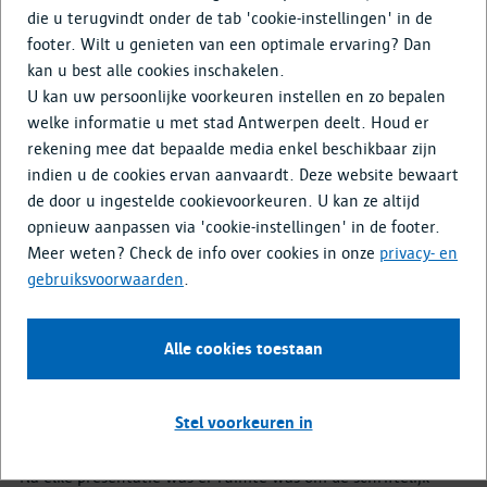
Doe mee
die u terugvindt onder de tab 'cookie-instellingen' in de
footer. Wilt u genieten van een optimale ervaring? Dan
Terug naar overzicht
kan u best alle cookies inschakelen.
U kan uw persoonlijke voorkeuren instellen en zo bepalen
welke informatie u met stad Antwerpen deelt. Houd er
Online infomoment RUP Sint-
rekening mee dat bepaalde media enkel beschikbaar zijn
Anneke Plage - Verslag
indien u de cookies ervan aanvaardt. Deze website bewaart
de door u ingestelde cookievoorkeuren. U kan ze altijd
Dit moment is afgelopen
.
23
personen namen deel
.
opnieuw aanpassen via 'cookie-instellingen' in de footer.
Meer weten? Check de info over cookies in onze
privacy- en
Op woensdag 16 september is er een digitale toelichting
gebruiksvoorwaarden
.
doorgegaan over het RUP Sint-Anneke Plage en de
herinrichting van de inkomzone Gloriantlaan. Er waren in
totaal 23 deelnemers aanwezig op deze digitale toelichting.
Alle cookies toestaan
Over beide onderwerpen is er een presentatie geven. Deze
Stel voorkeuren in
toelichtingen zijn opgenomen en
kan u hier herbekijken
.
Na elke presentatie was er ruimte was om de schriftelijk