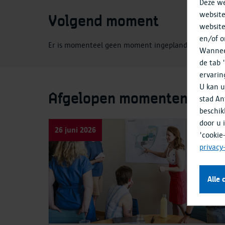
Deze we
website
Volgend moment
website
en/of o
Er is momenteel geen moment ingepland.
Wanneer
de tab 
ervarin
U kan u
Afgelopen momenten
stad An
beschik
door u 
26 juni 2026
'cookie
privacy
Alle 