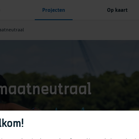
e
Projecten
Op kaart
aatneutraal
imaatneutraal
lkom!
& Nieuws