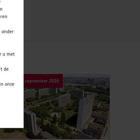
e
om
eren
t onder
e u met
rt de
a
Zaterdag 20 september 2025
in onze