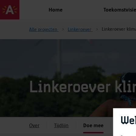
Home
Toekomstvisi
Linkeroever klim
Alle projecten
Linkeroever
Linkeroever kl
We
Over
Tijdlijn
Doe mee
Media 