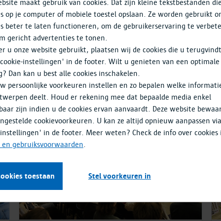
bsite maakt gebruik van cookies. Dat zijn kleine tekstbestanden di
s op je computer of mobiele toestel opslaan. Ze worden gebruikt 
s beter te laten functioneren, om de gebruikerservaring te verbet
m gericht advertenties te tonen.
 u onze website gebruikt, plaatsen wij de cookies die u terugvind
'cookie-instellingen' in de footer. Wilt u genieten van een optimale
g? Dan kan u best alle cookies inschakelen.
w persoonlijke voorkeuren instellen en zo bepalen welke informati
twerpen deelt. Houd er rekening mee dat bepaalde media enkel
baar zijn indien u de cookies ervan aanvaardt. Deze website bewaa
ingestelde cookievoorkeuren. U kan ze altijd opnieuw aanpassen vi
12 december
-instellingen' in de footer. Meer weten? Check de info over cookies 
- en gebruiksvoorwaarden
.
cookies toestaan
Stel voorkeuren in