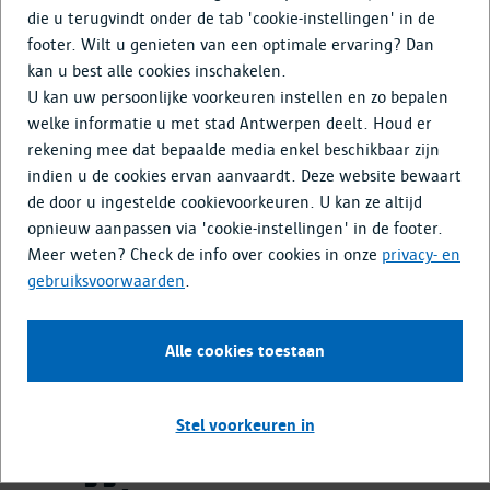
Tijdlijn
die u terugvindt onder de tab 'cookie-instellingen' in de
Doe mee
footer. Wilt u genieten van een optimale ervaring? Dan
kan u best alle cookies inschakelen.
Media & Nieuws
U kan uw persoonlijke voorkeuren instellen en zo bepalen
welke informatie u met stad Antwerpen deelt. Houd er
Terug naar overzicht
rekening mee dat bepaalde media enkel beschikbaar zijn
indien u de cookies ervan aanvaardt. Deze website bewaart
de door u ingestelde cookievoorkeuren. U kan ze altijd
opnieuw aanpassen via 'cookie-instellingen' in de footer.
Karel de Grote Hogeschool, Nationalestraat
Meer weten? Check de info over cookies in onze
privacy- en
5, 2000 Antwerpen
gebruiksvoorwaarden
.
9 maart 2026
Alle cookies toestaan
Stel voorkeuren in
Infomarkt definitief ontwerp
omliggende straten