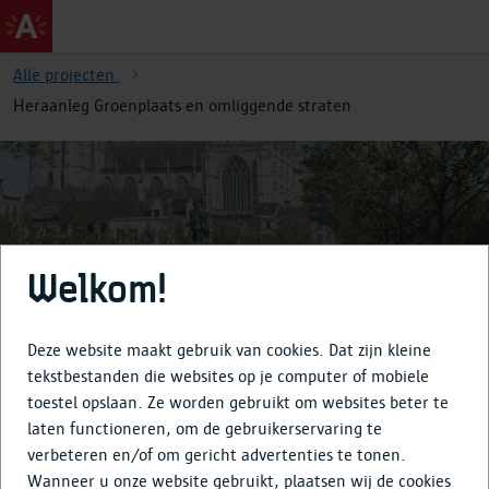
Alle projecten
Heraanleg Groenplaats en omliggende straten
Welkom!
Heraanleg Groenplaats en
omliggende straten
Deze website maakt gebruik van cookies. Dat zijn kleine
tekstbestanden die websites op je computer of mobiele
toestel opslaan. Ze worden gebruikt om websites beter te
laten functioneren, om de gebruikerservaring te
verbeteren en/of om gericht advertenties te tonen.
Over
Wanneer u onze website gebruikt, plaatsen wij de cookies