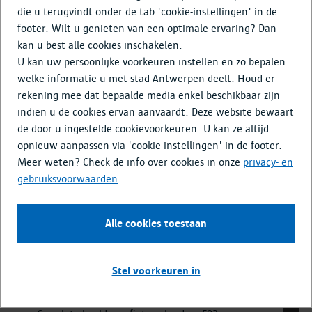
Doe mee
die u terugvindt onder de tab 'cookie-instellingen' in de
footer. Wilt u genieten van een optimale ervaring? Dan
Media & Nieuws
kan u best alle cookies inschakelen.
U kan uw persoonlijke voorkeuren instellen en zo bepalen
03 februari 2026
welke informatie u met stad Antwerpen deelt. Houd er
rekening mee dat bepaalde media enkel beschikbaar zijn
Infomarkten project FR02 –
indien u de cookies ervan aanvaardt. Deze website bewaart
fietsverbinding tussen Ekeren en
de door u ingestelde cookievoorkeuren. U kan ze altijd
Wommelgem
opnieuw aanpassen via 'cookie-instellingen' in de footer.
Meer weten? Check de info over cookies in onze
privacy- en
gebruiksvoorwaarden
.
Alle cookies toestaan
Stel voorkeuren in