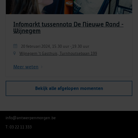
Infomarkt tussennota De Nieuwe Rand -
Wijnegem
20 februari 2024, 15.30 uur
-
19.30 uur
Wijnegem 't Gasthuis, Turnhoutsebaan 199
Meer weten
Bekijk alle afgelopen momenten
info@antwerpenmorgen.be
T: 03 22 11 333