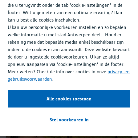
Doe mee
die u terugvindt onder de tab 'cookie-instellingen' in de
footer. Wilt u genieten van een optimale ervaring? Dan
Media & Nieuws
kan u best alle cookies inschakelen.
U kan uw persoonlijke voorkeuren instellen en zo bepalen
Volgend moment
welke informatie u met stad Antwerpen deelt. Houd er
rekening mee dat bepaalde media enkel beschikbaar zijn
indien u de cookies ervan aanvaardt. Deze website bewaart
Er is momenteel geen moment ingepland.
de door u ingestelde cookievoorkeuren. U kan ze altijd
opnieuw aanpassen via 'cookie-instellingen' in de footer.
Meer weten? Check de info over cookies in onze
privacy- en
gebruiksvoorwaarden
.
Afgelopen momenten
Alle cookies toestaan
27 jan. - 03 feb.
Stel voorkeuren in