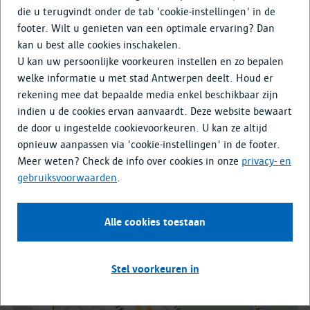
Doe mee
die u terugvindt onder de tab 'cookie-instellingen' in de
footer. Wilt u genieten van een optimale ervaring? Dan
Media & Nieuws
kan u best alle cookies inschakelen.
U kan uw persoonlijke voorkeuren instellen en zo bepalen
welke informatie u met stad Antwerpen deelt. Houd er
De riolering, bestrating en groenzone van de Wouter
rekening mee dat bepaalde media enkel beschikbaar zijn
Haecklaan zijn aan vernieuwing toe. Ook de werken voor de
indien u de cookies ervan aanvaardt. Deze website bewaart
vervanging van de bruggen E313/E34 over de Sterckshoflei
de door u ingestelde cookievoorkeuren. U kan ze altijd
en Cornelissenlaan (door Agentschap Wegen en Verkeer)
opnieuw aanpassen via 'cookie-instellingen' in de footer.
heeft een impact op deze straat. Daarom wordt de Wouter
Meer weten? Check de info over cookies in onze
privacy- en
Haecklaan heraangelegd na de bouw van de nieuwe
gebruiksvoorwaarden
.
bruggen.
Alle cookies toestaan
Stel voorkeuren in