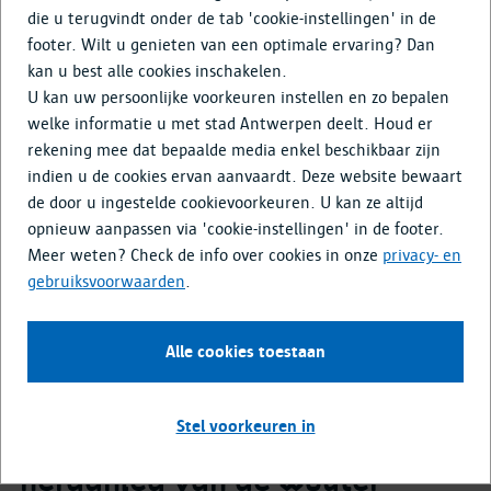
Doe mee
die u terugvindt onder de tab 'cookie-instellingen' in de
footer. Wilt u genieten van een optimale ervaring? Dan
Media & Nieuws
kan u best alle cookies inschakelen.
Terug naar overzicht
U kan uw persoonlijke voorkeuren instellen en zo bepalen
welke informatie u met stad Antwerpen deelt. Houd er
rekening mee dat bepaalde media enkel beschikbaar zijn
indien u de cookies ervan aanvaardt. Deze website bewaart
de door u ingestelde cookievoorkeuren. U kan ze altijd
Bereken de slimste route naar
Basisschool
opnieuw aanpassen via 'cookie-instellingen' in de footer.
Het Pieterke Pieter Van Isackerlaan 1a
Meer weten? Check de info over cookies in onze
privacy- en
21 september 2026
gebruiksvoorwaarden
.
16.00 uur
-
18.00 uur
Alle cookies toestaan
Stel voorkeuren in
aangepast ontwerp voor de
heraanleg van de Wouter