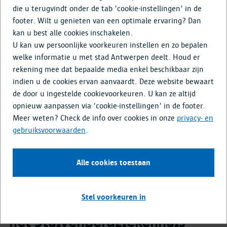
Doe mee
die u terugvindt onder de tab 'cookie-instellingen' in de
footer. Wilt u genieten van een optimale ervaring? Dan
Media & Nieuws
kan u best alle cookies inschakelen.
Terug naar overzicht
U kan uw persoonlijke voorkeuren instellen en zo bepalen
welke informatie u met stad Antwerpen deelt. Houd er
rekening mee dat bepaalde media enkel beschikbaar zijn
indien u de cookies ervan aanvaardt. Deze website bewaart
de door u ingestelde cookievoorkeuren. U kan ze altijd
Bereken de slimste route naar
Online
opnieuw aanpassen via 'cookie-instellingen' in de footer.
30 augustus 2022, 14.00 uur -
Meer weten? Check de info over cookies in onze
privacy- en
02 oktober 2022, 21.59 uur
gebruiksvoorwaarden
.
Buurtbewoners
Alle cookies toestaan
Stel voorkeuren in
Denk mee na over de tuin van
het Stuivenbergziekenhuis