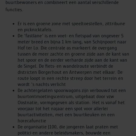
buurtbewoners en combineert een aantal verschillende
functies.
Er is een groene zone met speeltoestellen, zittribune
en picknicktafels.
De 'fastlane' is een voet- en fietspad van ongeveer 5
meter breed en bijna 1 km lang, van Schijnpoort naar
Hof ter Lo. Die centrale as markeert de overgang
tussen de meer zachte en groene zijde aan de kant van
het spoor en de eerder verharde zijde aan de kant van
de Singel. De fiets- en wandelroute verbindt de
districten Borgerhout en Antwerpen met elkaar. De
route loopt in een rechte streep door het terrein en
wordt 's nachts verlicht
De achtergelaten spoorwagons zijn verbouwd tot een
buurtontmoetingscentrum, uitgebaat door vzw
Oostnatie, vormgegeven als station. Het is vanaf het
voorjaar tot het najaar een spot voor allerlei
buurtactiviteiten, met een buurtkeuken en een
horecafunctie
De organisatie J100, die jongeren laat praten met
politici en andere beleidsmakers, bouwde een