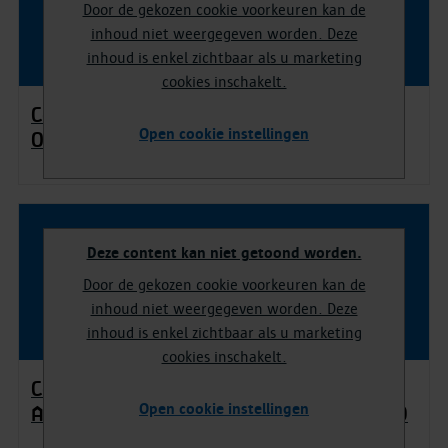
Door de gekozen cookie voorkeuren kan de
inhoud niet weergegeven worden. Deze
inhoud is enkel zichtbaar als u marketing
cookies inschakelt.
Calvinistische tempel in Rubenstuin.
Open cookie instellingen
Opgraving 2023
Deze content kan niet getoond worden.
Door de gekozen cookie voorkeuren kan de
inhoud niet weergegeven worden. Deze
inhoud is enkel zichtbaar als u marketing
cookies inschakelt.
Calvinist temple in Rubens Garden.
Open cookie instellingen
Archaeological excavation 2023 (English)