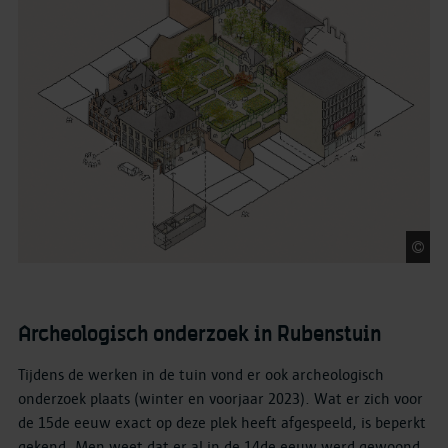
O
Archeologisch onderzoek in Rubenstuin
Tijdens de werken in de tuin vond er ook archeologisch
onderzoek plaats (winter en voorjaar 2023). Wat er zich voor
de 15de eeuw exact op deze plek heeft afgespeeld, is beperkt
gekend. Men weet dat er al in de 14de eeuw werd gewoond,