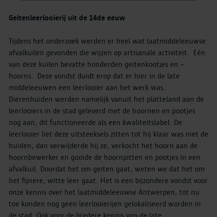
Geitenleerlooierij uit de 14de eeuw
Tijdens het onderzoek werden er heel wat laatmiddeleeuwse
afvalkuilen gevonden die wijzen op artisanale activiteit. Eén
van deze kuilen bevatte honderden geitenkootjes en –
hoorns. Deze vondst duidt erop dat er hier in de late
middeleeuwen een leerlooier aan het werk was.
Dierenhuiden werden namelijk vanuit het platteland aan de
leerlooiers in de stad geleverd met de hoornen en pootjes
nog aan, dit functioneerde als een kwaliteitslabel. De
leerlooier liet deze uitsteeksels zitten tot hij klaar was met de
huiden, dan verwijderde hij ze, verkocht het hoorn aan de
hoornbewerker en gooide de hoornpitten en pootjes in een
afvalkuil. Doordat het om geiten gaat, weten we dat het om
het fijnere, witte leer gaat. Het is een bijzondere vondst voor
onze kennis over het laatmiddeleeuwse Antwerpen, tot nu
toe konden nog geen leerlooierijen gelokaliseerd worden in
de stad. Ook voor de bredere kennis van de late