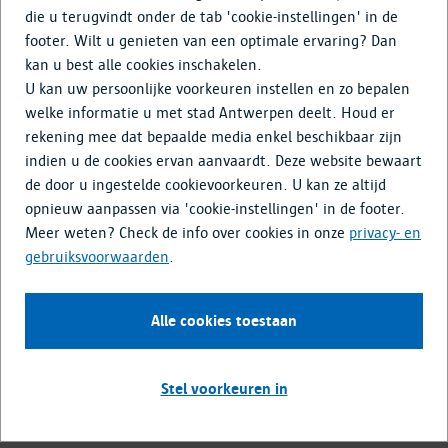
Doe mee
die u terugvindt onder de tab 'cookie-instellingen' in de
footer. Wilt u genieten van een optimale ervaring? Dan
Media & Nieuws
kan u best alle cookies inschakelen.
U kan uw persoonlijke voorkeuren instellen en zo bepalen
Opwaardering van Rubens' erfenis
welke informatie u met stad Antwerpen deelt. Houd er
rekening mee dat bepaalde media enkel beschikbaar zijn
in Antwerpen
indien u de cookies ervan aanvaardt. Deze website bewaart
de door u ingestelde cookievoorkeuren. U kan ze altijd
Antwerpen is trots op zijn bekendste grootmeester. Dat het
opnieuw aanpassen via 'cookie-instellingen' in de footer.
door hemzelf ontworpen renaissance
palazzo
met prachtige
Meer weten? Check de info over cookies in onze
privacy- en
tuin en het nabijgelegen
gebruiksvoorwaarden
.
onderzoekscentrum/referentiebibliotheek Rubenianum pal
in de binnenstad liggen, is dan ook een te koesteren
gegeven.
Alle cookies toestaan
Om Rubens' erfenis eer aan te doen, zijn de enige twee
authentieke elementen gerestaureerd: de
portiek
, die de
Stel voorkeuren in
imposante doorgang naar de tuin vormt en het
tuinpaviljoen
, dat de eyecatcher van de tuin is.