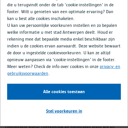
Doe mee
die u terugvindt onder de tab 'cookie-instellingen' in de
footer. Wilt u genieten van een optimale ervaring? Dan
Media & Nieuws
kan u best alle cookies inschakelen.
U kan uw persoonlijke voorkeuren instellen en zo bepalen
De negentiende-eeuwse
welke informatie u met stad Antwerpen deelt. Houd er
rekening mee dat bepaalde media enkel beschikbaar zijn
gordel van Antwerpen 1993 -
indien u de cookies ervan aanvaardt. Deze website bewaart
2023
de door u ingestelde cookievoorkeuren. U kan ze altijd
opnieuw aanpassen via 'cookie-instellingen' in de footer.
Hoe verandert een stad in 30 jaar? Curator Pieter
Meer weten? Check de info over cookies in onze
privacy- en
Uyttenhove en fotografen Hans Bol en Georges Charlier
gebruiksvoorwaarden
.
geven het antwoord in de fototentoonstellling 'De afgelegde
weg. Antwerpen 1993 - 2023'.
Alle cookies toestaan
Waarom dit project?
Stel voorkeuren in
Binnen het architectuurprogramma Open Stad van de
Europese cultuurhoofdstad Antwerpen ’93 realiseerden
coördinator Pieter Uyttenhove en fotografen Hans Bol en