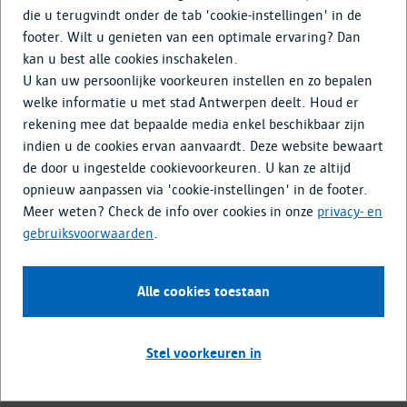
Doe mee
die u terugvindt onder de tab 'cookie-instellingen' in de
footer. Wilt u genieten van een optimale ervaring? Dan
Media & Nieuws
kan u best alle cookies inschakelen.
U kan uw persoonlijke voorkeuren instellen en zo bepalen
Visie voor Antwerps groen
welke informatie u met stad Antwerpen deelt. Houd er
rekening mee dat bepaalde media enkel beschikbaar zijn
indien u de cookies ervan aanvaardt. Deze website bewaart
De stad Antwerpen en het district Antwerpen maken
de door u ingestelde cookievoorkeuren. U kan ze altijd
samen een visie op voor het groen in in district Antwerpen.
opnieuw aanpassen via 'cookie-instellingen' in de footer.
De bedoeling van deze visie is om het bestaande groen te
Meer weten? Check de info over cookies in onze
privacy- en
beschermen, te verbinden en kwalitatief te versterken.
gebruiksvoorwaarden
.
Waarom dit project?
Alle cookies toestaan
Om in de toekomst beter om te gaan met het groen dat hier
vandaag al is, is er een visie onder de noemer ‘Groenplan’. Zo
wil de stad een duurzame leefomgeving creëren voor mens,
Stel voorkeuren in
plant en dier, nu en in de toekomst.