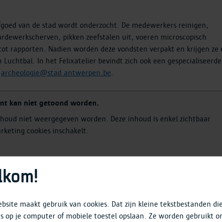
erfgoed van de stad wordt onderzocht. De medewerkers reinigen,
rdewerkscherven, pikken zeefstalen uit, voeren microscopisch
ot rapporten. Nadien worden deze vondsten verpakt en krijgen ze
 Luchtbal. In het Felixatelier bevindt zich ook een gespecialiseerde
a
archeologie@stad.antwerpen.be
.
nt kan niet getoond worden.
nhoud niet weergegeven worden. Deze inhoud is enkel zichtbaar
rketing cookies inschakelt.
n cookie instellingen
lkom!
bsite maakt gebruik van cookies. Dat zijn kleine tekstbestanden di
na de opgraving gewassen worden. Met behulp van stromend wate
s op je computer of mobiele toestel opslaan. Ze worden gebruikt 
gvuldig verwijderd. Zo komen er vaak prachtige versieringen en/of