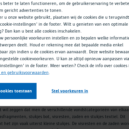
s beter te laten functioneren, om de gebruikerservaring te verbet
e vondsten gedroogd in speciale droogbakken.
m gericht advertenties te tonen.
 u onze website gebruikt, plaatsen wij de cookies die u terugvind
 in het atelier terecht komen, worden zorgvuldig geregistreerd en
'cookie-instellingen' in de footer. Wilt u genieten van een optimale
g? Dan kan u best alle cookies inschakelen.
w persoonlijke voorkeuren instellen en zo bepalen welke informati
ing van de keramiekfragmenten gebeurt eveneens in het archeolog
twerpen deelt. Houd er rekening mee dat bepaalde media enkel
en en gedroogd zijn, worden ze per context en per aardewerksoor
baar zijn indien u de cookies ervan aanvaardt. Deze website bewaa
van start gaan, een werkje waarbij men letterlijk het verleden
ingestelde cookievoorkeuren. U kan ze altijd opnieuw aanpassen vi
-instellingen' in de footer. Meer weten? Check de info over cookies 
- en gebruiksvoorwaarden
.
ndmonsters genomen voor wetenschappelijk onderzoek. Alle grond d
cheologisch atelier gezeefd op drie verschillende maaswijdtes (4 
 opgedeeld in verschillende categorieën met een verschillend doel
cookies toestaan
Stel voorkeuren in
dit wil zeggen dat men de verschillende vondstcategorieën van elkaa
sfragmenten, stukjes bot, visresten, zaden en stukjes textiel. Dit
 het zijn vaak uiterst kleine stukjes. De visresten en de zaden wo