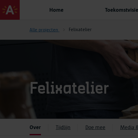
Home
Toekomstvisi
Felixatelier
Alle projecten
Felixatelier
Over
Tijdlijn
Doe mee
Media 