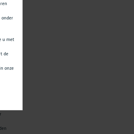
eren
t onder
e u met
isch
t op
rt de
a
in onze
ie
mm,
r
rden