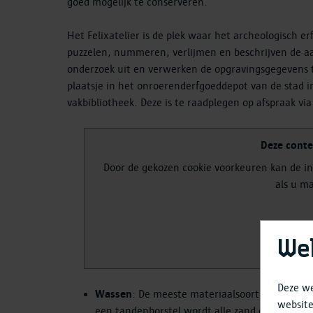
goed mogelijk te conserveren.
Het Felixatelier is de plek waar het archeologisch 
puzzelen, nummeren, verlijmen en beschrijven de aa
onderzoek uit en verwerken de opgravingsgegevens t
plaatsje in het onroerenderfgoeddepot van de stad in
vakbibliotheek. Deze is te raadplegen op afspraak vi
Deze conte
Door de gekozen cookie voorkeuren kan de i
als u ma
Ope
We
Deze we
Wassen
: De meeste materiaalsoorten mogen 
website
een tandenborstel wordt alle zand en vuil zor