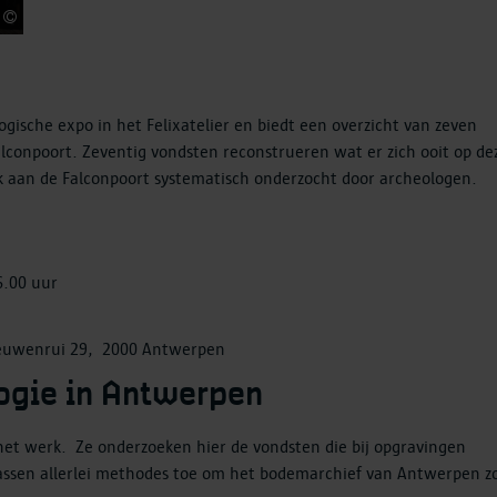
Lucid
logische expo in het Felixatelier en biedt een overzicht van zeven
conpoort. Zeventig vondsten reconstrueren wat er zich ooit op de
k aan de Falconpoort systematisch onderzocht door archeologen.
6.00 uur
eleeuwenrui 29, 2000 Antwerpen
logie in Antwerpen
n het werk. Ze onderzoeken hier de vondsten die bij opgravingen
 passen allerlei methodes toe om het bodemarchief van Antwerpen z