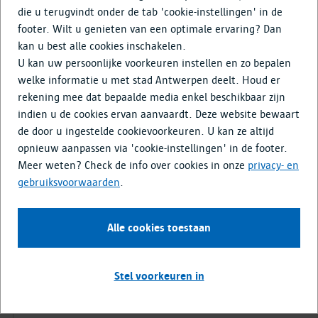
Doe mee
die u terugvindt onder de tab 'cookie-instellingen' in de
footer. Wilt u genieten van een optimale ervaring? Dan
kan u best alle cookies inschakelen.
Begin 2026
U kan uw persoonlijke voorkeuren instellen en zo bepalen
Restauratie en aanpassingswerken
welke informatie u met stad Antwerpen deelt. Houd er
rekening mee dat bepaalde media enkel beschikbaar zijn
De uitvoering van de werken is ten vroegste gepland
indien u de cookies ervan aanvaardt. Deze website bewaart
vanaf 2026.
de door u ingestelde cookievoorkeuren. U kan ze altijd
opnieuw aanpassen via 'cookie-instellingen' in de footer.
Meer weten? Check de info over cookies in onze
privacy- en
December 2023
gebruiksvoorwaarden
.
Omgevingsvergunning
De aanvraag tot omgevingsvergunning is ingediend.
Alle cookies toestaan
Stel voorkeuren in
Oktober 2021
Presentatie masterplan