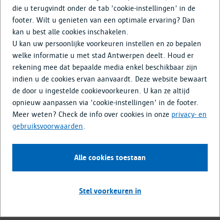
Doe mee
die u terugvindt onder de tab 'cookie-instellingen' in de
footer. Wilt u genieten van een optimale ervaring? Dan
Media & Nieuws
kan u best alle cookies inschakelen.
U kan uw persoonlijke voorkeuren instellen en zo bepalen
welke informatie u met stad Antwerpen deelt. Houd er
De hele Antwerpsesteenweg, vanaf de Krugerstraat tot aan
rekening mee dat bepaalde media enkel beschikbaar zijn
de Kioskplaats, krijgt binnenkort een heraanleg. Riolering,
indien u de cookies ervan aanvaardt. Deze website bewaart
tramsporen en straat worden samen aangepakt.
de door u ingestelde cookievoorkeuren. U kan ze altijd
Waarom dit project?
opnieuw aanpassen via 'cookie-instellingen' in de footer.
Meer weten? Check de info over cookies in onze
privacy- en
gebruiksvoorwaarden
.
De
tramsporen
in de Antwerpsesteenweg zijn in zeer slechte
staat. Om veiligheidsredenen rijden er sinds juli 2023 geen
trams meer. Werken aan de tramsporen tussen Draaiboom
Alle cookies toestaan
en Kioskplaats houden een groot risico in: de
verouderde
riolering
zou kunnen instorten. Ook is de
verkeerssituatie
niet overzichtelijk voor fietsers en voldoet de belangrijke
Stel voorkeuren in
verkeersas vandaag niet aan de eisen van de brandweer.
Daarom werken
water-link, Aquafin, De Lijn en stad