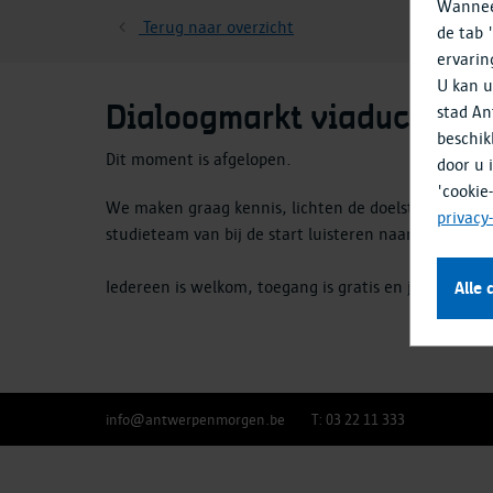
Wanneer
Terug naar overzicht
de tab 
ervarin
U kan u
stad An
Dialoogmarkt viaduct Wilri
beschik
Dit moment is afgelopen
.
door u 
'cookie
We maken graag kennis, lichten de doelstellingen va
privacy
studieteam van bij de start luisteren naar ideeën, e
Iedereen is welkom, toegang is gratis en je hoeft nie
Alle 
info@antwerpenmorgen.be
T: 03 22 11 333