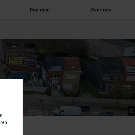
Doe mee
Over ons
e
om
eren