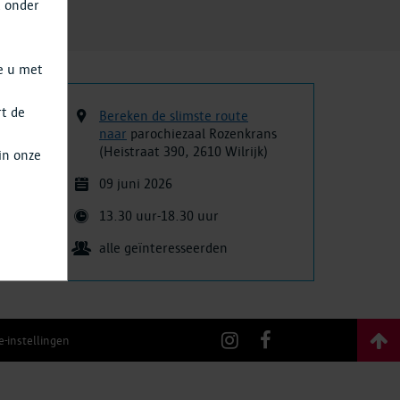
t onder
e u met
rt de
Bereken de slimste route
a
naar
parochiezaal Rozenkrans
(Heistraat 390, 2610 Wilrijk)
in onze
het
09 juni 2026
13.30 uur
-
18.30 uur
alle geïnteresseerden
e-instellingen