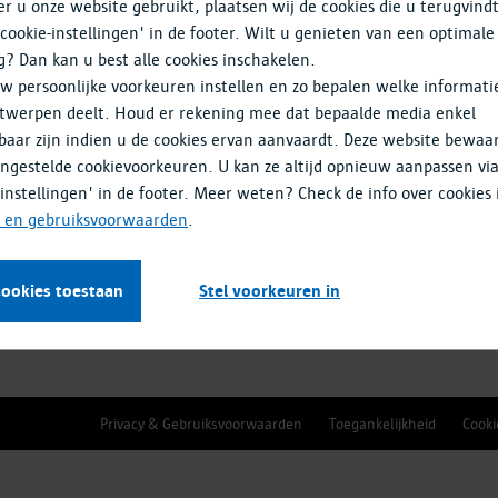
 u onze website gebruikt, plaatsen wij de cookies die u terugvind
'cookie-instellingen' in de footer. Wilt u genieten van een optimale
g? Dan kan u best alle cookies inschakelen.
w persoonlijke voorkeuren instellen en zo bepalen welke informati
twerpen deelt. Houd er rekening mee dat bepaalde media enkel
jk (A12)
baar zijn indien u de cookies ervan aanvaardt. Deze website bewaa
ingestelde cookievoorkeuren. U kan ze altijd opnieuw aanpassen vi
-instellingen' in de footer. Meer weten? Check de info over cookies 
n de studie toe en gaan samen een eerste keer in gesprek. Zo kan 
- en gebruiksvoorwaarden
.
rvaringen en lokale kennis.
t te reserveren.
cookies toestaan
Stel voorkeuren in
Privacy & Gebruiksvoorwaarden
Toegankelijkheid
Cooki