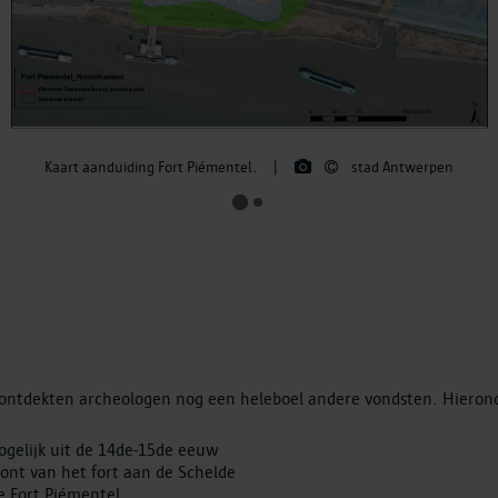
Kaart aanduiding Fort Piémentel.
|
stad Antwerpen
l ontdekten archeologen nog een heleboel andere vondsten. Hierond
ogelijk uit de 14de-15de eeuw
front van het fort aan de Schelde
e Fort Piémentel