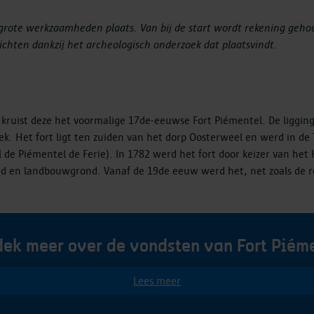
rote werkzaamheden plaats. Van bij de start wordt rekening geho
ichten dankzij het archeologisch onderzoek dat plaatsvindt.
uist deze het voormalige 17de-eeuwse Fort Piémentel. De ligging v
k. Het fort ligt ten zuiden van het dorp Oosterweel en werd in de
iémentel de Ferie). In 1782 werd het fort door keizer van het Hei
and en landbouwgrond. Vanaf de 19de eeuw werd het, net zoals de 
ek meer over de vondsten van Fort Piém
Lees meer