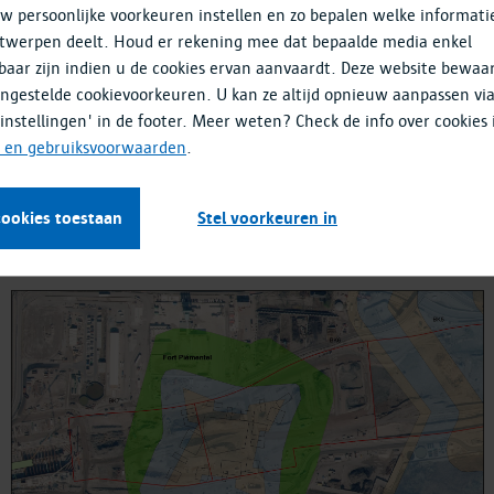
w persoonlijke voorkeuren instellen en zo bepalen welke informati
twerpen deelt. Houd er rekening mee dat bepaalde media enkel
baar zijn indien u de cookies ervan aanvaardt. Deze website bewaa
ingestelde cookievoorkeuren. U kan ze altijd opnieuw aanpassen vi
knoop doorkruist Fort Piémentel. De impact op het oude fort is dus
-instellingen' in de footer. Meer weten? Check de info over cookies 
proefsleuven uit op de verschillende onderdelen van het fort. Daa
- en gebruiksvoorwaarden
.
kogels, …) in te zamelen en worden de opgravingen gedocumenteer
n het Oosterweelknooppunt. Het onderzoek start in december en loo
cookies toestaan
Stel voorkeuren in