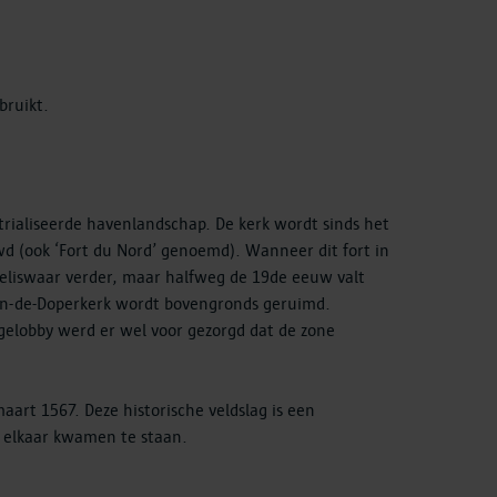
ebruikt.
rialiseerde havenlandschap. De kerk wordt sinds het
d (ook ‘Fort du Nord’ genoemd). Wanneer dit fort in
weliswaar verder, maar halfweg de 19de eeuw valt
Jan-de-Doperkerk wordt bovengronds geruimd.
gelobby werd er wel voor gezorgd dat de zone
aart 1567. Deze historische veldslag is een
r elkaar kwamen te staan.