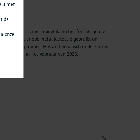
e u met
rt de
a
 groot. Het is niet mogelijk om het fort als geheel
in onze
rnaast wordt er ook metaaldetectie gebruikt om
d met luchtopnames. Het archeologisch onderzoek is
pt door tot in het voorjaar van 2026.