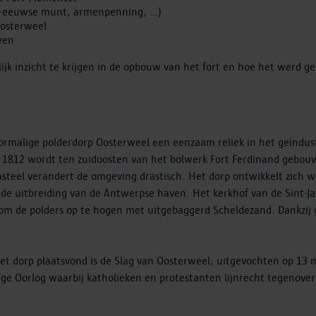
e-eeuwse munt, armenpenning, …)
 Oosterweel
uwen
jk inzicht te krijgen in de opbouw van het fort en hoe het werd g
ormalige polderdorp Oosterweel een eenzaam reliek in het geïndust
n 1812 wordt ten zuidoosten van het bolwerk Fort Ferdinand gebouw
steel verandert de omgeving drastisch. Het dorp ontwikkelt zich 
 de uitbreiding van de Antwerpse haven. Het kerkhof van de Sint-
om de polders op te hogen met uitgebaggerd Scheldezand. Dankzij 
et dorp plaatsvond is de Slag van Oosterweel, uitgevochten op 13 m
ige Oorlog waarbij katholieken en protestanten lijnrecht tegenove