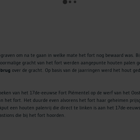
graven om na te gaan in welke mate het fort nog bewaard was. Bij
oormalige gracht van het fort werden aangepunte houten palen ge
sbrug
over de gracht. Op basis van de jaarringen werd het hout ged
zoeken van het 17de-eeuwse Fort Piémentel op de werf van het Oo
an het fort. Het duurde even alvorens het fort haar geheimen prijsg
put een houten palenrij die direct te linken is aan het 17de-eeuws
stions die bij het fort hoorden.