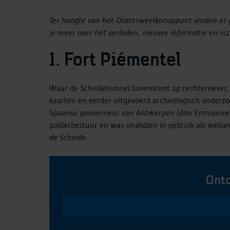
Ter hoogte van het Oosterweelknooppunt vinden er g
je meer over het verleden, nieuwe informatie en inz
1. Fort Piémentel
Waar de Scheldetunnel bovenkomt op rechteroever, kr
kaarten en eerder uitgevoerd archeologisch onderzoe
Spaanse gouverneur van Antwerpen (don Emmanuel de P
polderbestuur en was sindsdien in gebruik als weil
de Schelde.
Ontd