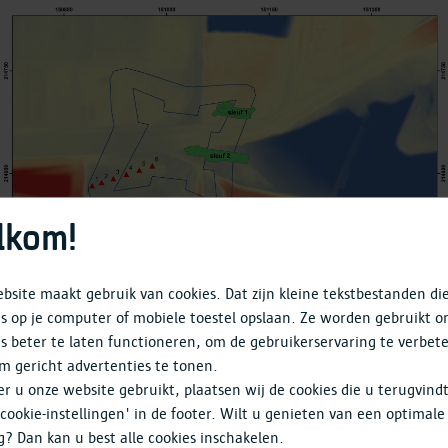
lkom!
bsite maakt gebruik van cookies. Dat zijn kleine tekstbestanden di
s op je computer of mobiele toestel opslaan. Ze worden gebruikt 
s beter te laten functioneren, om de gebruikerservaring te verbet
 gegraven op het Fort Piémentel. Die zie je hierboven in het groen aangeduid
m gericht advertenties te tonen.
 u onze website gebruikt, plaatsen wij de cookies die u terugvind
'cookie-instellingen' in de footer. Wilt u genieten van een optimale
g? Dan kan u best alle cookies inschakelen.