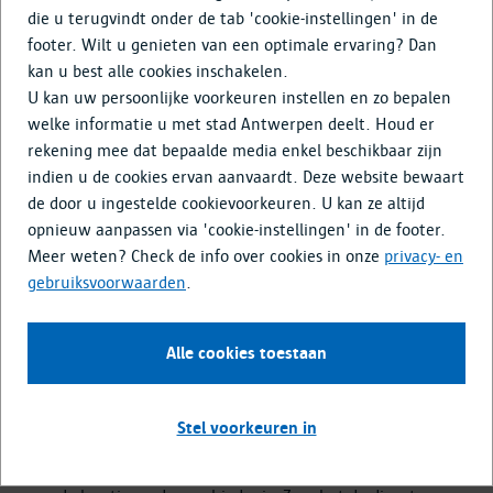
Doe mee
die u terugvindt onder de tab 'cookie-instellingen' in de
footer. Wilt u genieten van een optimale ervaring? Dan
Media & Nieuws
kan u best alle cookies inschakelen.
U kan uw persoonlijke voorkeuren instellen en zo bepalen
welke informatie u met stad Antwerpen deelt. Houd er
Advies en ondersteuning bij
rekening mee dat bepaalde media enkel beschikbaar zijn
werkzaamheden in de stad
indien u de cookies ervan aanvaardt. Deze website bewaart
de door u ingestelde cookievoorkeuren. U kan ze altijd
opnieuw aanpassen via 'cookie-instellingen' in de footer.
De stad is trots op haar verleden en gaat zorgzaam om met
Meer weten? Check de info over cookies in onze
privacy- en
de sporen die nog in de grond zitten. Wanneer die aan het
gebruiksvoorwaarden
.
licht komen, bijvoorbeeld bij bouwprojecten of
infrastructuurwerken, worden ze onderzocht en zoveel
mogelijk bewaard.
Alle cookies toestaan
Wat doet archeologie?
Stel voorkeuren in
De archeologische dienst komt vooral tussen bij
stedelijke
projecten
. Ze doet bij zulke projecten op voorhand onderzoek