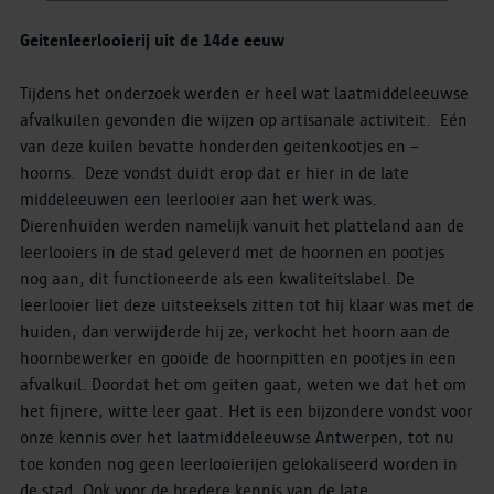
Geitenleerlooierij uit de 14de eeuw
Tijdens het onderzoek werden er heel wat laatmiddeleeuwse
afvalkuilen gevonden die wijzen op artisanale activiteit. Eén
van deze kuilen bevatte honderden geitenkootjes en –
hoorns. Deze vondst duidt erop dat er hier in de late
middeleeuwen een leerlooier aan het werk was.
Dierenhuiden werden namelijk vanuit het platteland aan de
leerlooiers in de stad geleverd met de hoornen en pootjes
nog aan, dit functioneerde als een kwaliteitslabel. De
leerlooier liet deze uitsteeksels zitten tot hij klaar was met de
huiden, dan verwijderde hij ze, verkocht het hoorn aan de
hoornbewerker en gooide de hoornpitten en pootjes in een
afvalkuil. Doordat het om geiten gaat, weten we dat het om
het fijnere, witte leer gaat. Het is een bijzondere vondst voor
onze kennis over het laatmiddeleeuwse Antwerpen, tot nu
toe konden nog geen leerlooierijen gelokaliseerd worden in
de stad. Ook voor de bredere kennis van de late