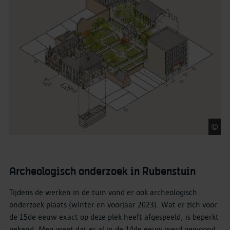
O
Archeologisch onderzoek in Rubenstuin
Tijdens de werken in de tuin vond er ook archeologisch
onderzoek plaats (winter en voorjaar 2023). Wat er zich voor
de 15de eeuw exact op deze plek heeft afgespeeld, is beperkt
gekend. Men weet dat er al in de 14de eeuw werd gewoond,