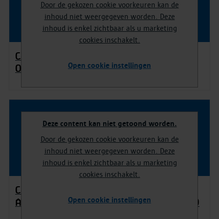
Door de gekozen cookie voorkeuren kan de
inhoud niet weergegeven worden. Deze
inhoud is enkel zichtbaar als u marketing
cookies inschakelt.
Calvinistische tempel in Rubenstuin.
Open cookie instellingen
Opgraving 2023
Deze content kan niet getoond worden.
Door de gekozen cookie voorkeuren kan de
inhoud niet weergegeven worden. Deze
inhoud is enkel zichtbaar als u marketing
cookies inschakelt.
Calvinist temple in Rubens Garden.
Open cookie instellingen
Archaeological excavation 2023 (English)