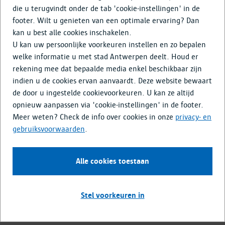
Doe mee
die u terugvindt onder de tab 'cookie-instellingen' in de
footer. Wilt u genieten van een optimale ervaring? Dan
Media & Nieuws
kan u best alle cookies inschakelen.
U kan uw persoonlijke voorkeuren instellen en zo bepalen
Opwaardering van Rubens' erfenis
welke informatie u met stad Antwerpen deelt. Houd er
rekening mee dat bepaalde media enkel beschikbaar zijn
in Antwerpen
indien u de cookies ervan aanvaardt. Deze website bewaart
de door u ingestelde cookievoorkeuren. U kan ze altijd
Antwerpen is trots op zijn bekendste grootmeester. Dat het
opnieuw aanpassen via 'cookie-instellingen' in de footer.
door hemzelf ontworpen renaissance
palazzo
met prachtige
Meer weten? Check de info over cookies in onze
privacy- en
tuin en het nabijgelegen
gebruiksvoorwaarden
.
onderzoekscentrum/referentiebibliotheek Rubenianum pal
in de binnenstad liggen, is dan ook een te koesteren
gegeven.
Alle cookies toestaan
Om Rubens' erfenis eer aan te doen, zijn de enige twee
authentieke elementen gerestaureerd: de
portiek
, die de
Stel voorkeuren in
imposante doorgang naar de tuin vormt en het
tuinpaviljoen
, dat de eyecatcher van de tuin is.