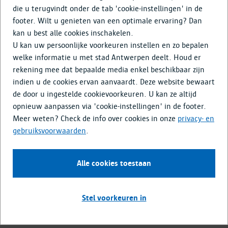
Doe mee
die u terugvindt onder de tab 'cookie-instellingen' in de
footer. Wilt u genieten van een optimale ervaring? Dan
Media & Nieuws
kan u best alle cookies inschakelen.
U kan uw persoonlijke voorkeuren instellen en zo bepalen
Noorderlijn, bracht de
welke informatie u met stad Antwerpen deelt. Houd er
rekening mee dat bepaalde media enkel beschikbaar zijn
Spaanse Omwalling terug
indien u de cookies ervan aanvaardt. Deze website bewaart
aan het licht
de door u ingestelde cookievoorkeuren. U kan ze altijd
opnieuw aanpassen via 'cookie-instellingen' in de footer.
Bij de aanleg van de Noorderlijn (2016-2020) kwam de
Meer weten? Check de info over cookies in onze
privacy- en
stadsomwalling uit de 16de eeuw terug aan het licht. Hier
gebruiksvoorwaarden
.
lees je meer over het archeologische onderzoek en de
vondsten. Ontdek zeker ook de
expo 'Onder de Leien. Een
Alle cookies toestaan
gracht vol schatten.' in het FelixAtelier
over deze boeiende
opgravingsperiode en wandel eens langs de gerestaureerde
Kipdorpsite.
Stel voorkeuren in