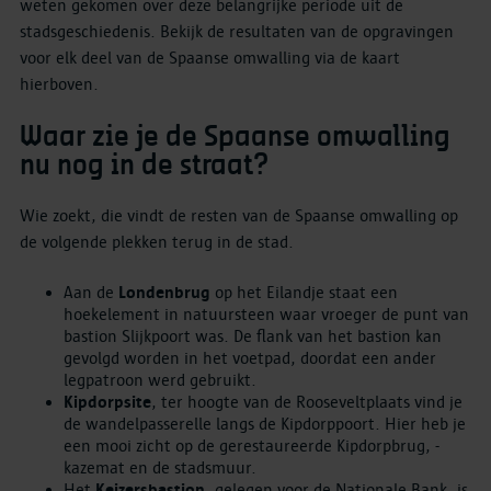
weten gekomen over deze belangrijke periode uit de
stadsgeschiedenis. Bekijk de resultaten van de opgravingen
voor elk deel van de Spaanse omwalling via de kaart
hierboven.
Waar zie je de Spaanse omwalling
nu nog in de straat?
Wie zoekt, die vindt de resten van de Spaanse omwalling op
de volgende plekken terug in de stad.
Aan de
Londenbrug
op het Eilandje staat een
hoekelement in natuursteen waar vroeger de punt van
bastion Slijkpoort was. De flank van het bastion kan
gevolgd worden in het voetpad, doordat een ander
legpatroon werd gebruikt.
Kipdorpsite
, ter hoogte van de Rooseveltplaats vind je
de wandelpasserelle langs de Kipdorppoort. Hier heb je
een mooi zicht op de gerestaureerde Kipdorpbrug, -
kazemat en de stadsmuur.
Het
Keizersbastion
, gelegen voor de Nationale Bank, is