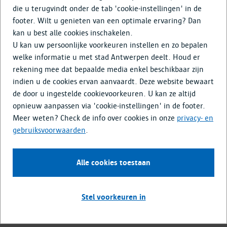
Media & Nieuws
die u terugvindt onder de tab 'cookie-instellingen' in de
footer. Wilt u genieten van een optimale ervaring? Dan
kan u best alle cookies inschakelen.
U kan uw persoonlijke voorkeuren instellen en zo bepalen
Antwerpen onderging door de eeuwen heen al veel
welke informatie u met stad Antwerpen deelt. Houd er
veranderingen. Ook in de toekomst zal dat blijven gebeuren.
rekening mee dat bepaalde media enkel beschikbaar zijn
Omdat de beschikbare ruimte beperkt is, kunnen nieuwe
indien u de cookies ervan aanvaardt. Deze website bewaart
ontwikkelingen niet zomaar gebeuren. Ze moeten passen
de door u ingestelde cookievoorkeuren. U kan ze altijd
binnen het Strategisch Ruimteplan Antwerpen, de
opnieuw aanpassen via 'cookie-instellingen' in de footer.
langetermijnvisie van de stad op ruimtegebruik. Op 21 mei
Meer weten? Check de info over cookies in onze
privacy- en
2024 keurde de gemeenteraad het
nieuwe plan
goed.
gebruiksvoorwaarden
.
In district Borsbeek is niet het Strategisch Ruimteplan
Antwerpen, maar wel het
Gemeentelijk ruimtelijk
Alle cookies toestaan
structuurplan Borsbeek
van kracht.
Een nieuwe toekomstvisie
Stel voorkeuren in
voor de stad