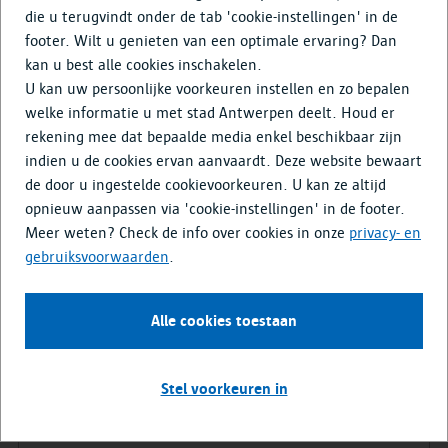
Doe mee
die u terugvindt onder de tab 'cookie-instellingen' in de
footer. Wilt u genieten van een optimale ervaring? Dan
Media & Nieuws
kan u best alle cookies inschakelen.
U kan uw persoonlijke voorkeuren instellen en zo bepalen
welke informatie u met stad Antwerpen deelt. Houd er
Film opgravingen
rekening mee dat bepaalde media enkel beschikbaar zijn
indien u de cookies ervan aanvaardt. Deze website bewaart
de door u ingestelde cookievoorkeuren. U kan ze altijd
opnieuw aanpassen via 'cookie-instellingen' in de footer.
Deze content kan niet getoond worden.
Meer weten? Check de info over cookies in onze
privacy- en
Door de gekozen cookie voorkeuren kan de
gebruiksvoorwaarden
.
inhoud niet weergegeven worden. Deze
inhoud is enkel zichtbaar als u marketing
cookies inschakelt.
Alle cookies toestaan
Open cookie instellingen
Stel voorkeuren in
Bastion in zicht - restauratie
van het Sint-Michielsbastion